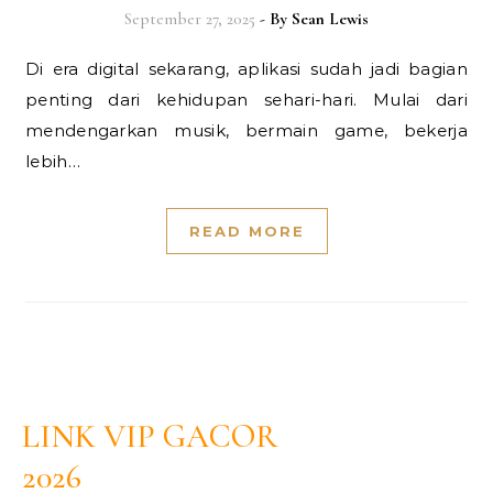
September 27, 2025
- By
Sean Lewis
Di era digital sekarang, aplikasi sudah jadi bagian
penting dari kehidupan sehari-hari. Mulai dari
mendengarkan musik, bermain game, bekerja
lebih…
READ MORE
LINK VIP GACOR
2026