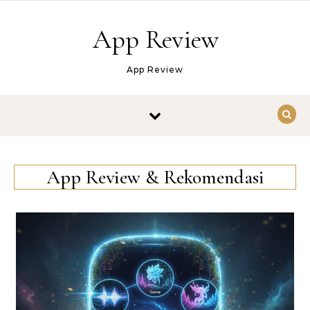
Skip to content
App Review
App Review
App Review & Rekomendasi