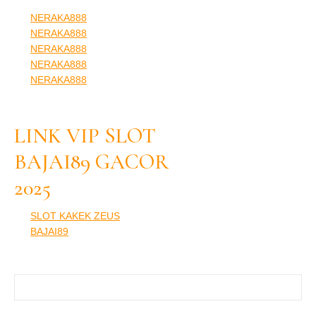
NERAKA888
NERAKA888
NERAKA888
NERAKA888
NERAKA888
LINK VIP SLOT
BAJAI89 GACOR
2025
SLOT KAKEK ZEUS
BAJAI89
Search for: