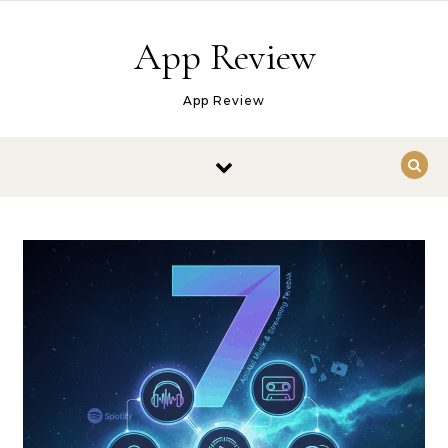
Skip to content
App Review
App Review