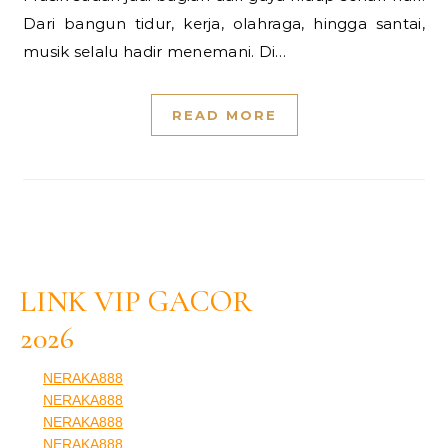
Dari bangun tidur, kerja, olahraga, hingga santai,
musik selalu hadir menemani. Di…
READ MORE
LINK VIP GACOR
2026
NERAKA888
NERAKA888
NERAKA888
NERAKA888