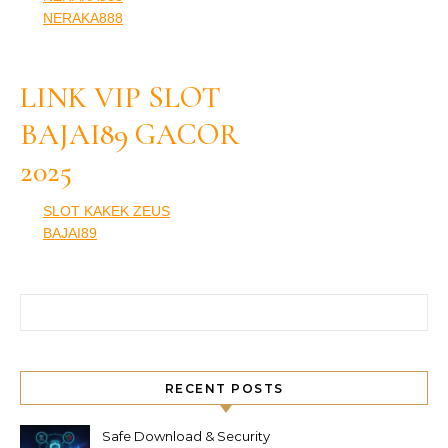
NERAKA888
LINK VIP SLOT
BAJAI89 GACOR
2025
SLOT KAKEK ZEUS
BAJAI89
Search for:
RECENT POSTS
Safe Download & Security